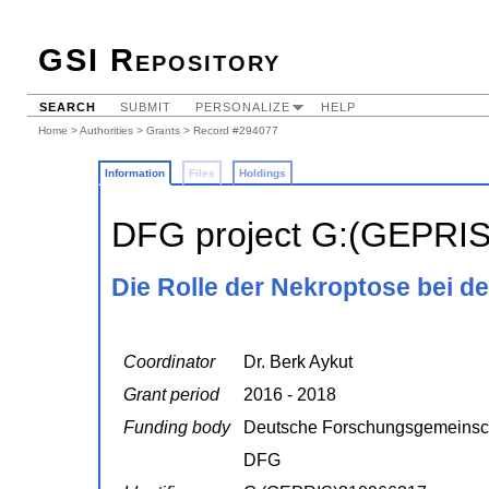
GSI Repository
SEARCH
SUBMIT
PERSONALIZE
HELP
Home
>
Authorities
>
Grants
> Record #294077
Information
Files
Holdings
DFG project G:(GEPRI
Die Rolle der Nekroptose bei 
Coordinator
Dr. Berk Aykut
Grant period
2016 - 2018
Funding body
Deutsche Forschungsgemeinsc
DFG