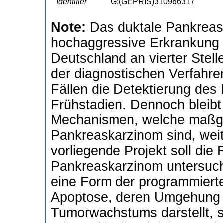
Identifier
G:(GEPRIS)310966317
Note:
Das duktale Pankreask
hochaggressive Erkrankung d
Deutschland an vierter Stell
der diagnostischen Verfahre
Fällen die Detektierung des
Frühstadien. Dennoch bleibt
Mechanismen, welche maßgeb
Pankreaskarzinom sind, wei
vorliegende Projekt soll die
Pankreaskarzinom untersuch
eine Form der programmiert
Apoptose, deren Umgehung e
Tumorwachstums darstellt, s