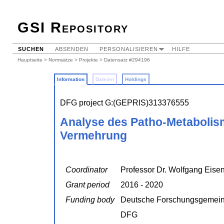
GSI Repository
SUCHEN
ABSENDEN
PERSONALISIEREN
HILFE
Hauptseite
>
Normsätze
>
Projekte
> Datensatz #294196
Information
Dateien
Holdings
DFG project G:(GEPRIS)313376555
Analyse des Patho-Metabolism
Vermehrung
Coordinator
Professor Dr. Wolfgang Eisen
Grant period
2016 - 2020
Funding body
Deutsche Forschungsgemein
DFG