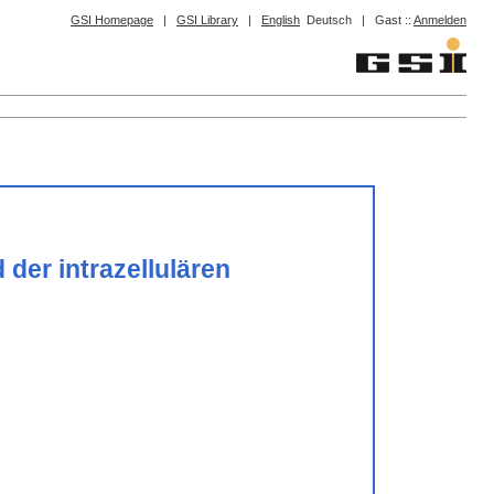
GSI Homepage
|
GSI Library
|
English
Deutsch
|
Gast ::
Anmelden
der intrazellulären