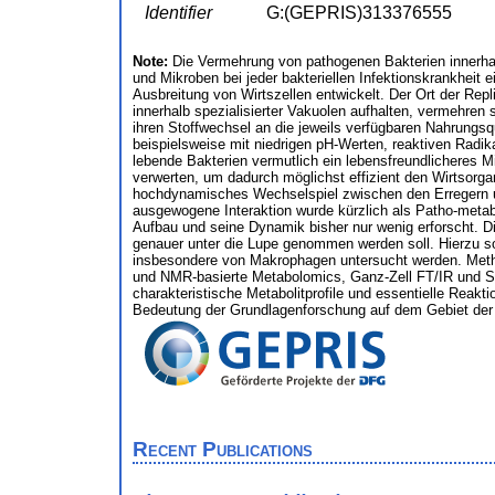
Identifier
G:(GEPRIS)313376555
Note:
Die Vermehrung von pathogenen Bakterien innerhalb
und Mikroben bei jeder bakteriellen Infektionskrankheit e
Ausbreitung von Wirtszellen entwickelt. Der Ort der Repl
innerhalb spezialisierter Vakuolen aufhalten, vermehren 
ihren Stoffwechsel an die jeweils verfügbaren Nahrungs
beispielsweise mit niedrigen pH-Werten, reaktiven Radik
lebende Bakterien vermutlich ein lebensfreundlicheres Mi
verwerten, um dadurch möglichst effizient den Wirtsorga
hochdynamisches Wechselspiel zwischen den Erregern un
ausgewogene Interaktion wurde kürzlich als Patho-metabo
Aufbau und seine Dynamik bisher nur wenig erforscht. Di
genauer unter die Lupe genommen werden soll. Hierzu 
insbesondere von Makrophagen untersucht werden. Method
und NMR-basierte Metabolomics, Ganz-Zell FT/IR und St
charakteristische Metabolitprofile und essentielle Reakti
Bedeutung der Grundlagenforschung auf dem Gebiet der I
Recent Publications