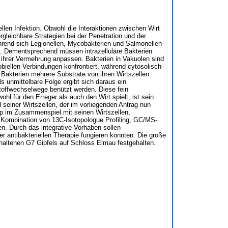
llen Infektion. Obwohl die Interaktionen zwischen Wirt
rgleichbare Strategien bei der Penetration und der
Während sich Legionellen, Mycobakterien und Salmonellen
len. Dementsprechend müssen intrazelluläre Bakterien
 ihrer Vermehrung anpassen. Bakterien in Vakuolen sind
biellen Verbindungen konfrontiert, während cytosolisch-
e Bakterien mehrere Substrate von ihren Wirtszellen
 unmittelbare Folge ergibt sich daraus ein
toffwechselwege benützt werden. Diese fein
l für den Erreger als auch den Wirt spielt, ist sein
seiner Wirtszellen, der im vorliegenden Antrag nun
p im Zusammenspiel mit seinen Wirtszellen,
e Kombination von 13C-Isotopologue Profiling, GC/MS-
. Durch das integrative Vorhaben sollen
ner antibakteriellen Therapie fungieren könnten. Die große
ehaltenen G7 Gipfels auf Schloss Elmau festgehalten.