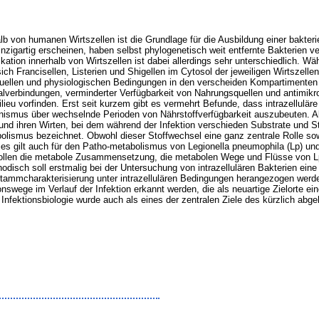
 von humanen Wirtszellen ist die Grundlage für die Ausbildung einer bakterie
inzigartig erscheinen, haben selbst phylogenetisch weit entfernte Bakterien ve
ikation innerhalb von Wirtszellen ist dabei allerdings sehr unterschiedlich. 
sich Francisellen, Listerien und Shigellen im Cytosol der jeweiligen Wirtszel
quellen und physiologischen Bedingungen in den verscheiden Kompartimenten
alverbindungen, verminderter Verfügbarkeit von Nahrungsquellen und antimikro
lieu vorfinden. Erst seit kurzem gibt es vermehrt Befunde, dass intrazellulär
nismus über wechselnde Perioden von Nährstoffverfügbarkeit auszubeuten. Als
d ihren Wirten, bei dem während der Infektion verschieden Substrate und S
lismus bezeichnet. Obwohl dieser Stoffwechsel eine ganz zentrale Rolle sowoh
es gilt auch für den Patho-metabolismus von Legionella pneumophila (Lp) und 
sollen die metabole Zusammensetzung, die metabolen Wege und Flüsse von L
isch soll erstmalig bei der Untersuchung von intrazellulären Bakterien ein
ammcharakterisierung unter intrazellulären Bedingungen herangezogen werden
onswege im Verlauf der Infektion erkannt werden, die als neuartige Zielorte ei
nfektionsbiologie wurde auch als eines der zentralen Ziele des kürzlich abg