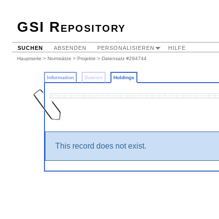
GSI Repository
SUCHEN
ABSENDEN
PERSONALISIEREN
HILFE
Hauptseite
>
Normsätze
>
Projekte
>
Datensatz #294744
Information
Dateien
Holdings
This record does not exist.