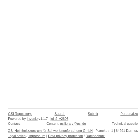
GSI Repository:
Search
Submit
Personalize
Powered by
Invenio
v1.1.7 |
join2_v2606
Contact:
Content:
gsilibrary@gsi.de
Technical questi
GSI Helmholtzzentrum für Schwerionenforschung GmbH
| Planckstr. 1 | 64291 Darmsta
Legal notice
/
Impressum
|
Data privacy protection
/
Datenschutz