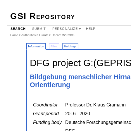
GSI Repository
SEARCH
SUBMIT
PERSONALIZE
HELP
Home
>
Authorities
>
Grants
> Record #295998
Information
Files
Holdings
DFG project G:(GEPRI
Bildgebung menschlicher Hirnak
Orientierung
Coordinator
Professor Dr. Klaus Gramann
Grant period
2016 - 2020
Funding body
Deutsche Forschungsgemeinsc