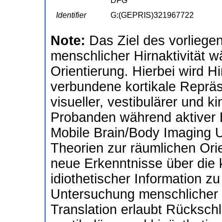
DFG
Identifier
G:(GEPRIS)321967722
Note:
Das Ziel des vorliege
menschlicher Hirnaktivität w
Orientierung. Hierbei wird Hi
verbundene kortikale Reprä
visueller, vestibulärer und k
Probanden während aktiver 
Mobile Brain/Body Imaging U
Theorien zur räumlichen Ori
neue Erkenntnisse über die 
idiothetischer Information z
Untersuchung menschlicher H
Translation erlaubt Rückschl