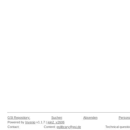
GSI Repository:
Suchen
Absenden
Persona
Powered by
Invenio
v1.1.7 |
join2_v2606
Contact:
Content:
gsilibrary@gsi.de
Technical questi