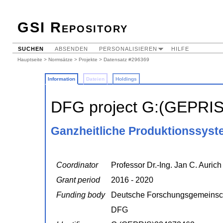
GSI Repository
SUCHEN
ABSENDEN
PERSONALISIEREN
HILFE
Hauptseite
>
Normsätze
>
Projekte
> Datensatz #296369
Information
Dateien
Holdings
DFG project G:(GEPRI
Ganzheitliche Produktionssyste
Coordinator
Professor Dr.-Ing. Jan C. Aurich
Grant period
2016 - 2020
Funding body
Deutsche Forschungsgemeinsc
DFG