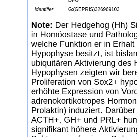
DFG
Identifier
G:(GEPRIS)326969103
Note:
Der Hedgehog (Hh) Sig
in Homöostase und Patholog
welche Funktion er in Erhalt
Hypophyse besitzt, ist bisl
ubiquitären Aktivierung des
Hypophysen zeigten wir berei
Proliferation von Sox2+ hyp
erhöhte Expression von Vor
adrenokortikotropes Hormon;
Prolaktin) induziert. Darübe
ACTH+, GH+ und PRL+ hum
signifikant höhere Aktivier