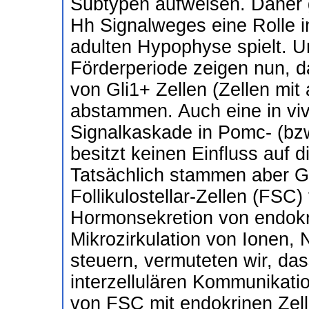
Subtypen aufweisen. Daher g
Hh Signalweges eine Rolle 
adulten Hypophyse spielt. U
Förderperiode zeigen nun, d
von Gli1+ Zellen (Zellen mit
abstammen. Auch eine in viv
Signalkaskade in Pomc- (bzw
besitzt keinen Einfluss auf d
Tatsächlich stammen aber G
Follikulostellar-Zellen (FSC
Hormonsekretion von endokri
Mikrozirkulation von Ionen, 
steuern, vermuteten wir, da
interzellulären Kommunikat
von FSC mit endokrinen Zelle