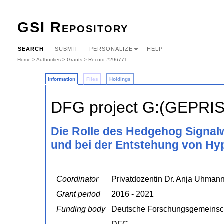
GSI Repository
SEARCH
SUBMIT
PERSONALIZE
HELP
Home
>
Authorities
>
Grants
> Record #296771
Information
Files
Holdings
DFG project G:(GEPRI
Die Rolle des Hedgehog Signal
und bei der Entstehung von 
Coordinator
Privatdozentin Dr. Anja Uhman
Grant period
2016 - 2021
Funding body
Deutsche Forschungsgemeinsc