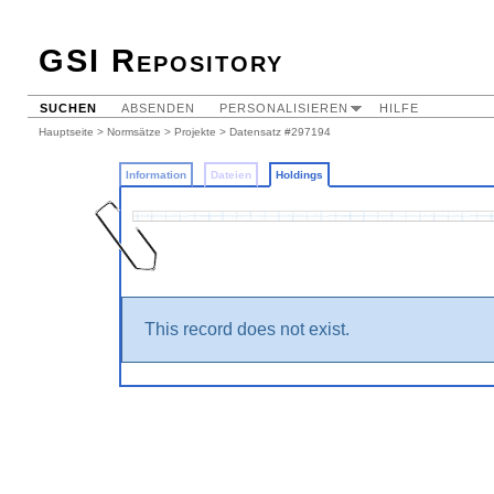
GSI Repository
SUCHEN
ABSENDEN
PERSONALISIEREN
HILFE
Hauptseite
>
Normsätze
>
Projekte
>
Datensatz #297194
Information
Dateien
Holdings
This record does not exist.