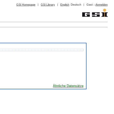
GSI Homepage
|
GSI Library
|
English
Deutsch
|
Gast ::
Anmelden
Ähnliche Datensätze