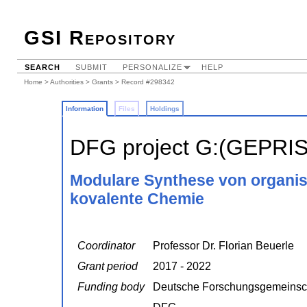
GSI Repository
SEARCH
SUBMIT
PERSONALIZE
HELP
Home
>
Authorities
>
Grants
> Record #298342
Information
Files
Holdings
DFG project G:(GEPRI
Modulare Synthese von organi
kovalente Chemie
Coordinator
Professor Dr. Florian Beuerle
Grant period
2017 - 2022
Funding body
Deutsche Forschungsgemeinsc