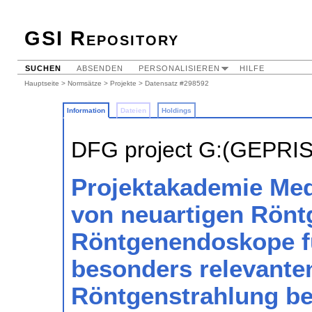
GSI Repository
SUCHEN
ABSENDEN
PERSONALISIEREN
HILFE
Hauptseite
>
Normsätze
>
Projekte
> Datensatz #298592
Information
Dateien
Holdings
DFG project G:(GEPRI
Projektakademie Med
von neuartigen Röntg
Röntgenendoskope f
besonders relevanten
Röntgenstrahlung b