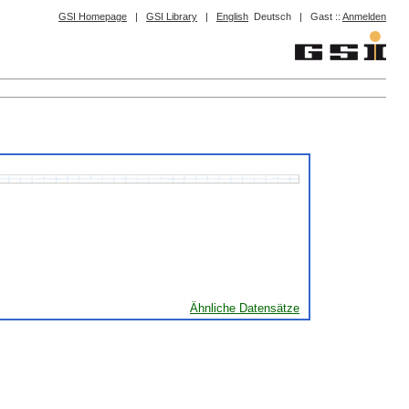
GSI Homepage
|
GSI Library
|
English
Deutsch
|
Gast ::
Anmelden
Ähnliche Datensätze