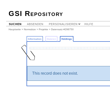
GSI Repository
SUCHEN
ABSENDEN
PERSONALISIEREN
HILFE
Hauptseite
>
Normsätze
>
Projekte
>
Datensatz #298750
Information
Dateien
Holdings
This record does not exist.