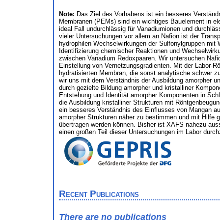
Note:
Das Ziel des Vorhabens ist ein besseres Verständn
Membranen (PEMs) sind ein wichtiges Bauelement in elek
ideal Fall undurchlässig für Vanadiumionen und durchläs
vieler Untersuchungen vor allem an Nafion ist der Trans
hydrophilen Wechselwirkungen der Sulfonylgruppen mit Wa
Identifizierung chemischer Reaktionen und Wechselwirk
zwischen Vanadium Redoxpaaren. Wir untersuchen Nafion 
Einstellung von Vernetzungsgradienten. Mit der Labor-
hydratisierten Membran, die sonst analytische schwer z
wir uns mit dem Verständnis der Ausbildung amorpher und
durch gezielte Bildung amorpher und kristalliner Kompone
Entstehung und Identität amorpher Komponenten in Sch
die Ausbildung kristalliner Strukturen mit Röntgenbeugun
ein besseres Verständnis des Einflusses von Mangan au
amorpher Strukturen näher zu bestimmen und mit Hilfe g
übertragen werden können. Bisher ist XAFS nahezu auss
einen großen Teil dieser Untersuchungen im Labor durch
Recent Publications
There are no publications