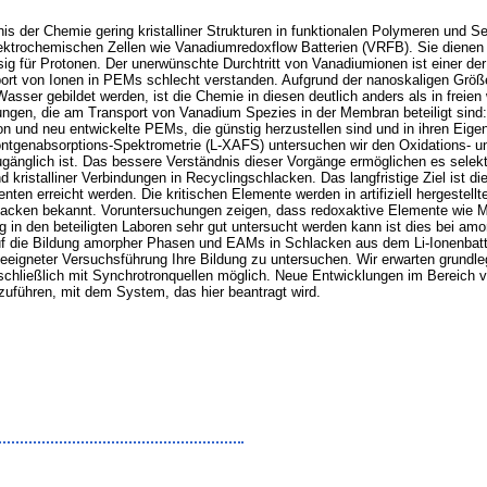
is der Chemie gering kristalliner Strukturen in funktionalen Polymeren und S
trochemischen Zellen wie Vanadiumredoxflow Batterien (VRFB). Sie dienen al
sig für Protonen. Der unerwünschte Durchtritt von Vanadiumionen ist einer de
port von Ionen in PEMs schlecht verstanden. Aufgrund der nanoskaligen Größe
sser gebildet werden, ist die Chemie in diesen deutlich anders als in freien
ungen, die am Transport von Vanadium Spezies in der Membran beteiligt sin
und neu entwickelte PEMs, die günstig herzustellen sind und in ihren Eigen
Röntgenabsorptions-Spektrometrie (L-XAFS) untersuchen wir den Oxidations- 
ugänglich ist. Das bessere Verständnis dieser Vorgänge ermöglichen es sele
 kristalliner Verbindungen in Recyclingschlacken. Das langfristige Ziel ist 
nten erreicht werden. Die kritischen Elemente werden in artifiziell hergestell
lacken bekannt. Voruntersuchungen zeigen, dass redoxaktive Elemente wie 
g in den beteiligten Laboren sehr gut untersucht werden kann ist dies bei amo
f die Bildung amorpher Phasen und EAMs in Schlacken aus dem Li-Ionenbatter
eeigneter Versuchsführung Ihre Bildung zu untersuchen. Wir erwarten grundl
chließlich mit Synchrotronquellen möglich. Neue Entwicklungen im Bereich 
zuführen, mit dem System, das hier beantragt wird.