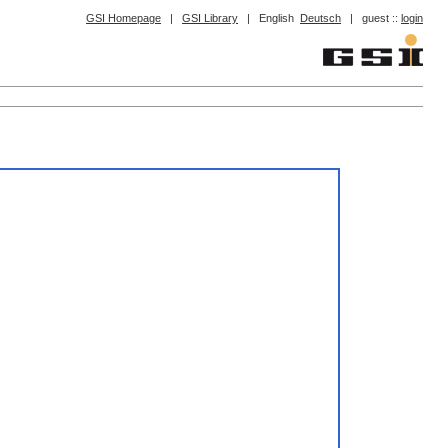
GSI Homepage
|
GSI Library
|
English
Deutsch
|
guest ::
login