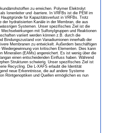
ekundärrohstoffen zu erreichen. Polymer Elektrolyt
s Ionenleiter und -barriere. In VRFBs ist die PEM im
r Hauptgründe für Kapazitätsverlust in VRFBs. Trotz
 der hydratisierten Kanäle in der Membran, die aus
 wässrigen Systemen. Unser spezifisches Ziel ist die
d: Wechselwirkungen mit Sulfonylgruppen und Reaktionen
schaften variiert werden können z.B. durch die
und Bindungszustand von Vanadiumionen innerhalb der
ktivere Membranen zu entwickelt. Außerdem beschäftigen
die Wiedergewinnung von kritischen Elementen. Dies kann
ten Mineralien (EAMs) angereichert. Es ist wenig über die
Mangan einen entscheidenden Einfluss haben. Während
rphen Strukturen schwierig. Unser spezifisches Ziel ist
ie Recycling. Die L-XAFS erlaubt die Identität
egend neue Erkenntnisse, die auf andere Systeme
von Röntgenoptiken und Quellen ermöglichen es nun