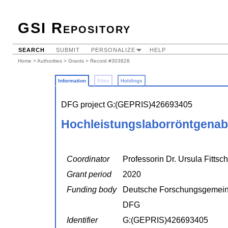
GSI Repository
SEARCH
SUBMIT
PERSONALIZE
HELP
Home
>
Authorities
>
Grants
> Record #303828
Information
Files
Holdings
DFG project G:(GEPRIS)426693405
Hochleistungslaborröntgenab
Coordinator
Professorin Dr. Ursula Fittsc
Grant period
2020
Funding body
Deutsche Forschungsgemein
DFG
Identifier
G:(GEPRIS)426693405