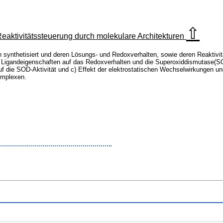
⇧
aktivitätssteuerung durch molekulare Architekturen
ynthetisiert und deren Lösungs- und Redoxverhalten, sowie deren Reaktivitä
 Ligandeigenschaften auf das Redoxverhalten und die Superoxiddismutase(SOD
f die SOD-Aktivität und c) Effekt der elektrostatischen Wechselwirkungen und m
omplexen.