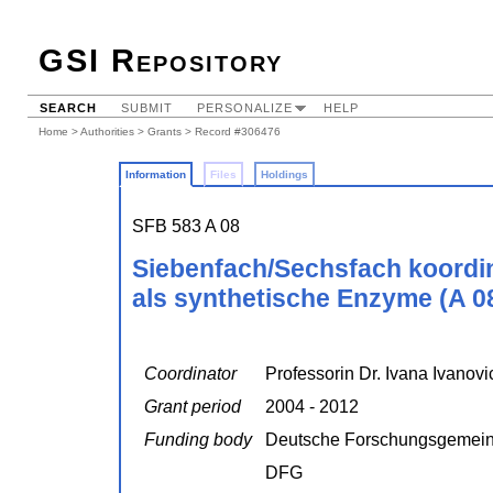
GSI Repository
SEARCH
SUBMIT
PERSONALIZE
HELP
Home
>
Authorities
>
Grants
> Record #306476
Information
Files
Holdings
SFB 583 A 08
Siebenfach/Sechsfach koordin
als synthetische Enzyme (A 0
Coordinator
Professorin Dr. Ivana Ivanov
Grant period
2004 - 2012
Funding body
Deutsche Forschungsgemein
DFG