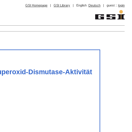
GSI Homepage
|
GSI Library
|
English
Deutsch
|
guest ::
login
peroxid-Dismutase-Aktivität