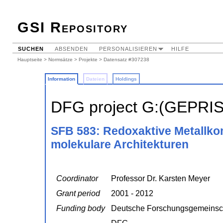
GSI Repository
SUCHEN
ABSENDEN
PERSONALISIEREN
HILFE
Hauptseite
>
Normsätze
>
Projekte
> Datensatz #307238
Information
Dateien
Holdings
DFG project G:(GEPRI
SFB 583: Redoxaktive Metallko
molekulare Architekturen
Coordinator
Professor Dr. Karsten Meyer
Grant period
2001 - 2012
Funding body
Deutsche Forschungsgemeinsc