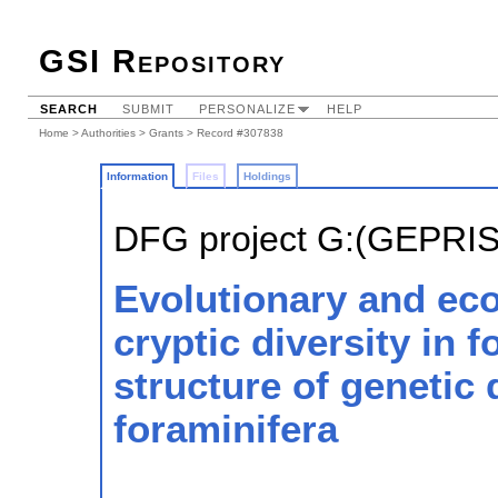
GSI Repository
SEARCH
SUBMIT
PERSONALIZE
HELP
Home
>
Authorities
>
Grants
> Record #307838
Information
Files
Holdings
DFG project G:(GEPRI
Evolutionary and eco
cryptic diversity in 
structure of genetic 
foraminifera