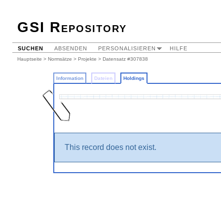
GSI Repository
SUCHEN
ABSENDEN
PERSONALISIEREN
HILFE
Hauptseite
>
Normsätze
>
Projekte
>
Datensatz #307838
Information
Dateien
Holdings
This record does not exist.