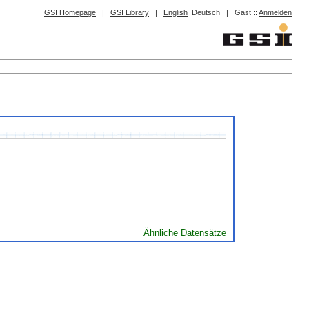
GSI Homepage
|
GSI Library
|
English
Deutsch
|
Gast ::
Anmelden
Ähnliche Datensätze