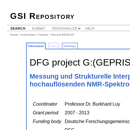
GSI Repository
SEARCH
SUBMIT
PERSONALIZE
HELP
Home
>
Authorities
>
Grants
> Record #309149
Information
Files
Holdings
DFG project G:(GEPRI
Messung und Strukturelle Interp
hochauflösenden NMR-Spektro
Coordinator
Professor Dr. Burkhard Luy
Grant period
2007 - 2013
Funding body
Deutsche Forschungsgemeinsc