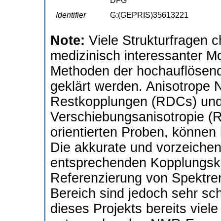
DFG
Identifier
G:(GEPRIS)35613221
Note:
Viele Strukturfragen 
medizinisch interessanter M
Methoden der hochauflösen
geklärt werden. Anisotrope
Restkopplungen (RDCs) und
Verschiebungsanisotropie (R
orientierten Proben, können h
Die akkurate und vorzeiche
entsprechenden Kopplungsko
Referenzierung von Spektr
Bereich sind jedoch sehr s
dieses Projekts bereits viel