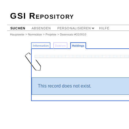
GSI Repository
SUCHEN
ABSENDEN
PERSONALISIEREN
HILFE
Hauptseite
>
Normsätze
>
Projekte
>
Datensatz #310010
Information
Dateien
Holdings
This record does not exist.