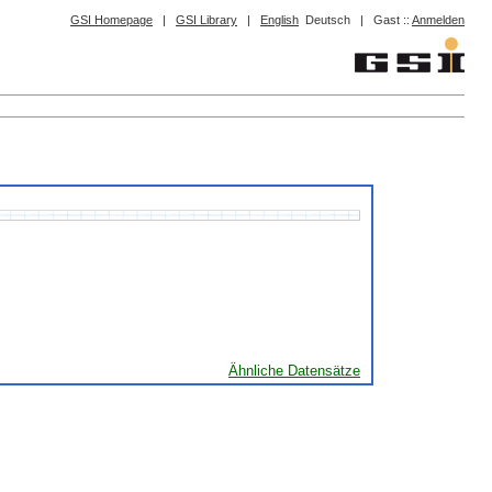
GSI Homepage
|
GSI Library
|
English
Deutsch
|
Gast ::
Anmelden
Ähnliche Datensätze