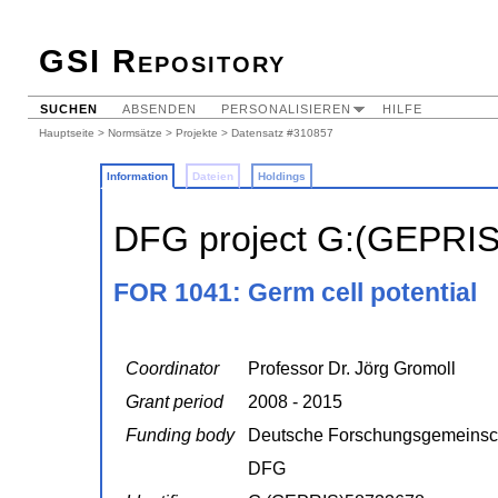
GSI Repository
SUCHEN
ABSENDEN
PERSONALISIEREN
HILFE
Hauptseite
>
Normsätze
>
Projekte
> Datensatz #310857
Information
Dateien
Holdings
DFG project G:(GEPRI
FOR 1041: Germ cell potential
Coordinator
Professor Dr. Jörg Gromoll
Grant period
2008 - 2015
Funding body
Deutsche Forschungsgemeinsc
DFG