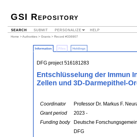
GSI Repository
SEARCH
SUBMIT
PERSONALIZE
HELP
Home
>
Authorities
>
Grants
> Record #336907
Information
Files
Holdings
DFG project 516181283
Entschlüsselung der Immun In
Zellen und 3D-Darmepithel-Or
Coordinator
Professor Dr. Markus F. Neur
Grant period
2023 -
Funding body
Deutsche Forschungsgemein
DFG