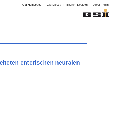
GSI Homepage
|
GSI Library
|
English
Deutsch
|
guest ::
login
iteten enterischen neuralen