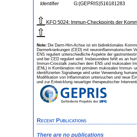
Identifier
G:(GEPRIS)516181283
⇧
KFO 5024: Immun-Checkpoints der Kommun
⇧
Note:
Die Darm-Hirn-Achse ist ein bidirektionales Kom
Darmerkrankungen (CED) mit neuroinflammatorischen Ve
ENS reguliert unterschiedliche Aspekte der gastrointes
und bei CED reguliert wird. Insbesondere fehlt es an 
Immun-Crosstalk zwischen dem ENS und mukosalen Immun-
(ENL) in Kombination mit primären mukosalen Immun- und
identifizierten Signalwege wird unter Verwendung human
Modifikation von Inflammation untersuchen und neue Ein
und zur Entwicklung neuartiger therapeutischer Intervent
Recent Publications
There are no publications