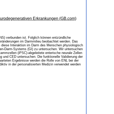
eurodegenerativen Erkrankungen (GB.com)
S) verbunden ist. Folglich können entzündliche
Veränderungen im Darmmilieu beobachtet werden. Das
ie diese Interaktion im Darm des Menschen physiologisch
gen-Darm-Systems (GI) zu untersuchen. Wir untersuchen
mmzellen (iPSC)-abgeleitete enterische neurale Zellen
g und CED untersuchen. Die funktionelle Validierung der
warteten Ergebnisse werden die Rolle von ENL bei der
ktiv in der personalisierten Medizin verwendet werden