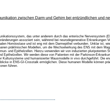
ikation zwischen Darm und Gehirn bei entzündlichen und n
munikationssystem, das unter anderem durch das enterische Nervensystem (EN
ränderungen assoziiert sein, während bei neurodegenerative Erkrankungen 
tinalen Homöostase und ist eng mit dem Darmepithel verbunden. Unklar ist, w
humanen präklinischen Modellen, um die Wechselwirkung des ENS mit dem Ma
 und Epithelzellen. Hierzu verwenden wir von induzierten pluripotenten Sta
 Epithelzellen. Wir werden diese von Patienten mit der Parkinson-Erkrankun
er Kultursysteme und humanisierter Mausmodelle in vivo durchgeführt. Die er
blicke in ENS-GI-Crosstalk ermöglichen. Diese humanen Modelle können prädi
ionen führen.