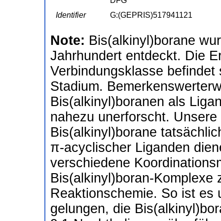
DFG
Identifier
G:(GEPRIS)517941121
Note:
Bis(alkinyl)borane wu
Jahrhundert entdeckt. Die Er
Verbindungsklasse befindet 
Stadium. Bemerkenswerterwe
Bis(alkinyl)boranen als Liga
nahezu unerforscht. Unsere 
Bis(alkinyl)borane tatsächlic
π-acyclischer Liganden dien
verschiedene Koordinations
Bis(alkinyl)boran-Komplexe 
Reaktionschemie. So ist es 
gelungen, die Bis(alkinyl)b