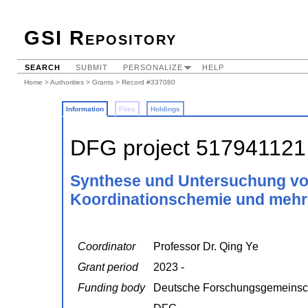
GSI Repository
SEARCH
SUBMIT
PERSONALIZE
HELP
Home
>
Authorities
>
Grants
> Record #337080
Information
Files
Holdings
DFG project 517941121
Synthese und Untersuchung von
Koordinationschemie und mehr
Coordinator
Professor Dr. Qing Ye
Grant period
2023 -
Funding body
Deutsche Forschungsgemeinsc