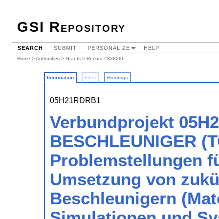
GSI Repository
SEARCH
SUBMIT
PERSONALIZE
HELP
Home
>
Authorities
>
Grants
> Record #338286
Information
Files
Holdings
05H21RDRB1
Verbundprojekt 05H2
BESCHLEUNIGER (TOS
Problemstellungen fü
Umsetzung von zukün
Beschleunigern (Mat
Simulationen und Sy