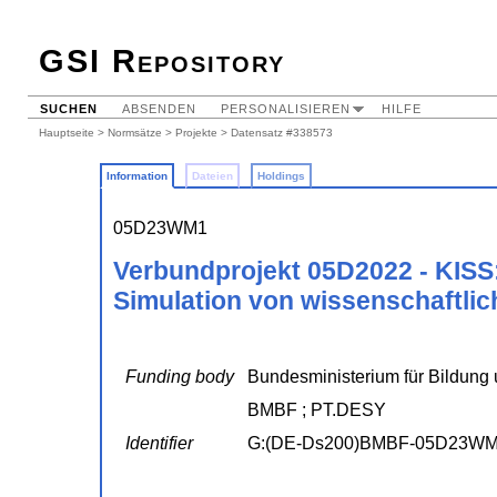
GSI Repository
SUCHEN
ABSENDEN
PERSONALISIEREN
HILFE
Hauptseite
>
Normsätze
>
Projekte
> Datensatz #338573
Information
Dateien
Holdings
05D23WM1
Verbundprojekt 05D2022 - KISS: 
Simulation von wissenschaftlich
Funding body
Bundesministerium für Bildung 
BMBF ; PT.DESY
Identifier
G:(DE-Ds200)BMBF-05D23W