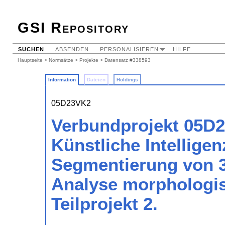
GSI Repository
SUCHEN
ABSENDEN
PERSONALISIEREN
HILFE
Hauptseite
>
Normsätze
>
Projekte
> Datensatz #338593
Information
Dateien
Holdings
05D23VK2
Verbundprojekt 05D2
Künstliche Intelligen
Segmentierung von 3
Analyse morphologis
Teilprojekt 2.