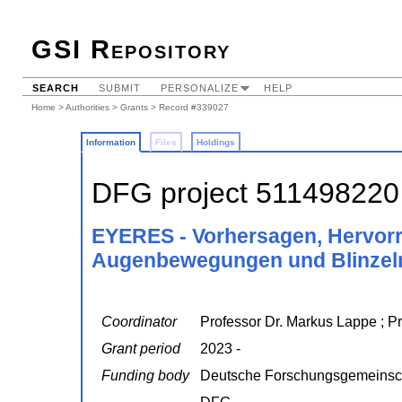
GSI Repository
SEARCH
SUBMIT
PERSONALIZE
HELP
Home
>
Authorities
>
Grants
> Record #339027
Information
Files
Holdings
DFG project 511498220
EYERES - Vorhersagen, Hervor
Augenbewegungen und Blinzeln
Coordinator
Professor Dr. Markus Lappe ; Pr
Grant period
2023 -
Funding body
Deutsche Forschungsgemeinsc