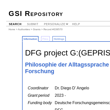
GSI Repository
SEARCH
SUBMIT
PERSONALIZE
HELP
Home
>
Authorities
>
Grants
> Record #339570
Information
Files
Holdings
DFG project G:(GEPRI
Philosophie der Alltagssprach
Forschung
Coordinator
Dr. Diego D' Angelo
Grant period
2023 -
Funding body
Deutsche Forschungsgemeinsc