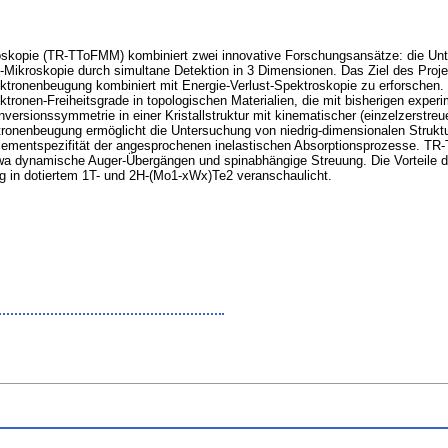
oskopie (TR-TToFMM) kombiniert zwei innovative Forschungsansätze: die Unt
Mikroskopie durch simultane Detektion in 3 Dimensionen. Das Ziel des Proje
ronenbeugung kombiniert mit Energie-Verlust-Spektroskopie zu erforschen. D
ronen-Freiheitsgrade in topologischen Materialien, die mit bisherigen experi
versionssymmetrie in einer Kristallstruktur mit kinematischer (einzelzerstr
tronenbeugung ermöglicht die Untersuchung von niedrig-dimensionalen Strukt
le Elementspezifität der angesprochenen inelastischen Absorptionsprozesse. 
wa dynamische Auger-Übergängen und spinabhängige Streuung. Die Vorteile 
g in dotiertem 1T- und 2H-(Mo1-xWx)Te2 veranschaulicht.