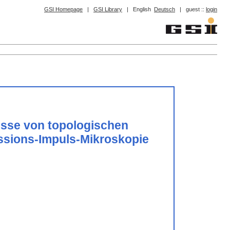
GSI Homepage
|
GSI Library
|
English
Deutsch
|
guest ::
login
esse von topologischen
issions-Impuls-Mikroskopie