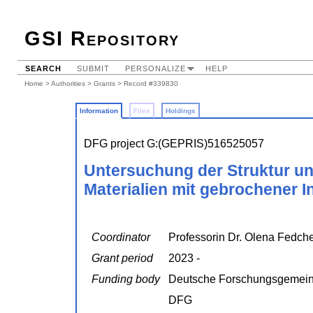
GSI Repository
SEARCH
SUBMIT
PERSONALIZE
HELP
Home
>
Authorities
>
Grants
> Record #339830
Information
Files
Holdings
DFG project G:(GEPRIS)516525057
Untersuchung der Struktur un
Materialien mit gebrochener 
Coordinator
Professorin Dr. Olena Fedch
Grant period
2023 -
Funding body
Deutsche Forschungsgemein
DFG