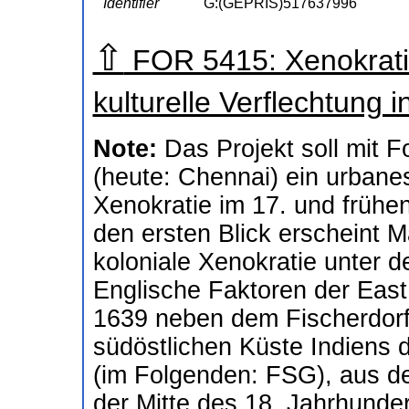
Identifier
G:(GEPRIS)517637996
⇧
FOR 5415: Xenokratie
kulturelle Verflechtung
Note:
Das Projekt soll mit 
(heute: Chennai) ein urban
Xenokratie im 17. und frühe
den ersten Blick erscheint M
koloniale Xenokratie unter d
Englische Faktoren der East
1639 neben dem Fischerdor
südöstlichen Küste Indiens 
(im Folgenden: FSG), aus d
der Mitte des 18. Jahrhunder