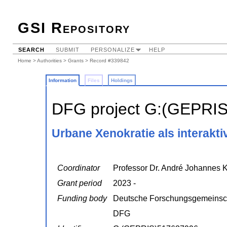
GSI Repository
SEARCH
SUBMIT
PERSONALIZE
HELP
Home
>
Authorities
>
Grants
> Record #339842
Information
Files
Holdings
DFG project G:(GEPRI
Urbane Xenokratie als interakt
Coordinator
Professor Dr. André Johannes K
Grant period
2023 -
Funding body
Deutsche Forschungsgemeinsc
DFG