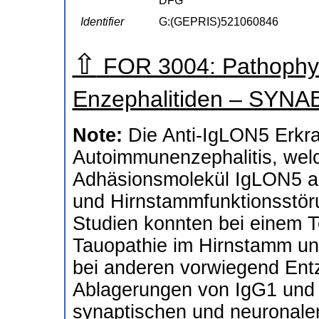
DFG
Identifier
G:(GEPRIS)521060846
⇧
FOR 3004: Pathophys
Enzephalitiden – SYN
Note:
Die Anti-IgLON5 Erkra
Autoimmunenzephalitis, welc
Adhäsionsmolekül IgLON5 as
und Hirnstammfunktionsstörun
Studien konnten bei einem Te
Tauopathie im Hirnstamm un
bei anderen vorwiegend Entzü
Ablagerungen von IgG1 und 
synaptischen und neuronale