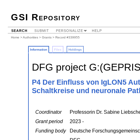
GSI Repository
SEARCH
SUBMIT
PERSONALIZE
HELP
Home
>
Authorities
>
Grants
> Record #339955
Information
Files
Holdings
DFG project G:(GEPRI
P4 Der Einfluss von IgLON5 Aut
Schaltkreise und neuronale Pa
Coordinator
Professorin Dr. Sabine Liebsch
Grant period
2023 -
Funding body
Deutsche Forschungsgemeinsc