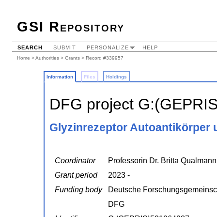
GSI Repository
SEARCH
SUBMIT
PERSONALIZE
HELP
Home
>
Authorities
>
Grants
> Record #339957
Information
Files
Holdings
DFG project G:(GEPRI
Glyzinrezeptor Autoantikörper u
Coordinator
Professorin Dr. Britta Qualmann
Grant period
2023 -
Funding body
Deutsche Forschungsgemeinsc
DFG