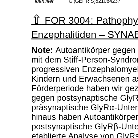
Identifier
G:(GEPRIS)521064237
⇧
FOR 3004: Pathophys
Enzephalitiden – SYN
Note:
Autoantikörper gegen 
mit dem Stiff-Person-Syndr
progressiven Enzephalomyeli
Kindern und Erwachsenen ass
Förderperiode haben wir geze
gegen postsynaptische GlyRs
präsynaptische GlyRα-Unter
hinaus haben Autoantikörper 
postsynaptische GlyRβ-Unter
etablierte Analyse von GlyRs 