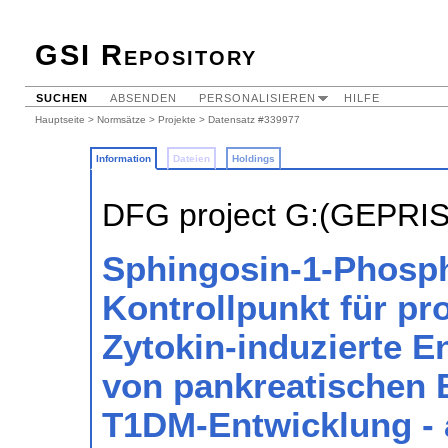
GSI Repository
SUCHEN
ABSENDEN
PERSONALISIEREN
HILFE
Hauptseite
>
Normsätze
>
Projekte
> Datensatz #339977
Information
Dateien
Holdings
DFG project G:(GEPRI
Sphingosin-1-Phosph
Kontrollpunkt für pr
Zytokin-induzierte 
von pankreatischen 
T1DM-Entwicklung - 