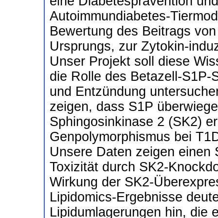
eine Diabetesprävention und e
Autoimmundiabetes-Tiermodel
Bewertung des Beitrags von 
Ursprungs, zur Zytokin-indu
Unser Projekt soll diese Wi
die Rolle des Betazell-S1P-S
und Entzündung untersuchen
zeigen, dass S1P überwiege
Sphingosinkinase 2 (SK2) er
Genpolymorphismus bei T1DM-
Unsere Daten zeigen einen S
Toxizität durch SK2-Knockd
Wirkung der SK2-Überexpres
Lipidomics-Ergebnisse deute
Lipidumlagerungen hin, die 