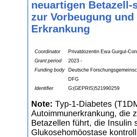
neuartigen Betazell-s
zur Vorbeugung und
Erkrankung
Coordinator
Privatdozentin Ewa Gurgul-Con
Grant period
2023 -
Funding body
Deutsche Forschungsgemeinsc
DFG
Identifier
G:(GEPRIS)521990259
Note:
Typ-1-Diabetes (T1DM)
Autoimmunerkrankung, die z
Betazellen führt, die Insulin
Glukosehomöostase kontrolli