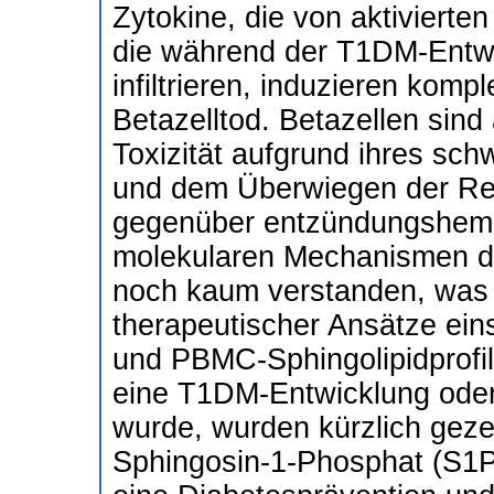
Zytokine, die von aktivierte
die während der T1DM-Entwi
infiltrieren, induzieren kom
Betazelltod. Betazellen sind a
Toxizität aufgrund ihres sc
und dem Überwiegen der Rez
gegenüber entzündungshem
molekularen Mechanismen de
noch kaum verstanden, was 
therapeutischer Ansätze ein
und PBMC-Sphingolipidprofil
eine T1DM-Entwicklung oder
wurde, wurden kürzlich geze
Sphingosin-1-Phosphat (S1P