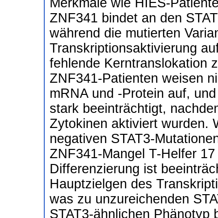
Merkmale wie HIES-Patiente
ZNF341 bindet an den STAT3
während die mutierten Varian
Transkriptionsaktivierung au
fehlende Kerntranslokation z
ZNF341-Patienten weisen ni
mRNA und -Protein auf, und 
stark beeinträchtigt, nachde
Zytokinen aktiviert wurden. 
negativen STAT3-Mutationen 
ZNF341-Mangel T-Helfer 17 
Differenzierung ist beeinträ
Hauptzielgen des Transkripti
was zu unzureichenden STA
STAT3-ähnlichen Phänotyp b