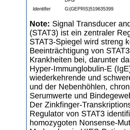
DFG
Identifier
G:(GEPRIS)519635399
Note:
Signal Transducer and 
(STAT3) ist ein zentraler R
STAT3-Spiegel wird streng ko
Beeinträchtigung von STAT3
Krankheiten bei, darunter 
Hyper-Immunglobulin-E (IgE
wiederkehrende und schwere 
und der Nebenhöhlen, chroni
Serumwerte und Bindegeweb
Der Zinkfinger-Transkriptio
Regulator von STAT3 identifi
homozygoten Nonsense-Muta