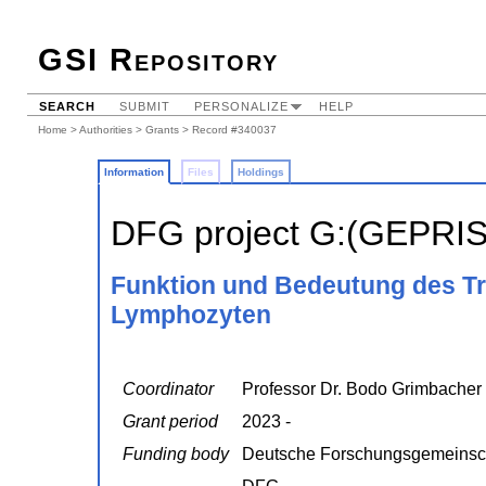
GSI Repository
SEARCH
SUBMIT
PERSONALIZE
HELP
Home
>
Authorities
>
Grants
> Record #340037
Information
Files
Holdings
DFG project G:(GEPRI
Funktion und Bedeutung des Tr
Lymphozyten
Coordinator
Professor Dr. Bodo Grimbacher
Grant period
2023 -
Funding body
Deutsche Forschungsgemeinsc