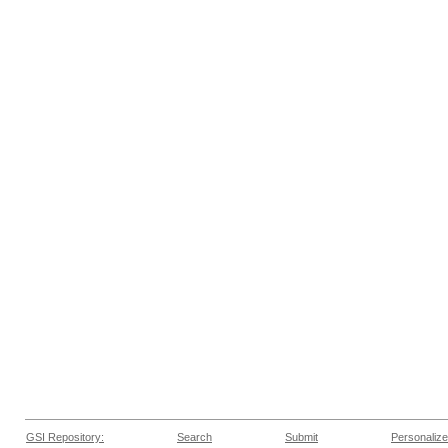
GSI Repository:
Search
Submit
Personalize