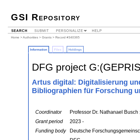
GSI Repository
SEARCH
SUBMIT
PERSONALIZE
HELP
Home
>
Authorities
>
Grants
> Record #340365
Information
Files
Holdings
DFG project G:(GEPRI
Artus digital: Digitalisierung 
Bibliographien für Forschung 
Coordinator
Professor Dr. Nathanael Busch 
Grant period
2023 -
Funding body
Deutsche Forschungsgemeinsc