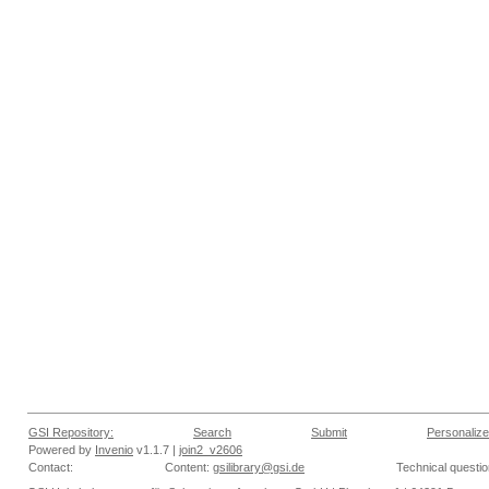
GSI Repository:
Search
Submit
Personalize
Powered by
Invenio
v1.1.7 |
join2_v2606
Contact:
Content:
gsilibrary@gsi.de
Technical questi