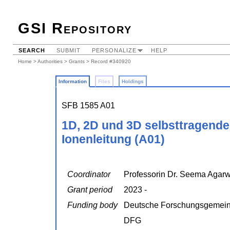
GSI Repository
SEARCH
SUBMIT
PERSONALIZE
HELP
Home
>
Authorities
>
Grants
> Record #340920
Information
Files
Holdings
SFB 1585 A01
1D, 2D und 3D selbsttragende
Ionenleitung (A01)
Coordinator
Professorin Dr. Seema Agarwa
Grant period
2023 -
Funding body
Deutsche Forschungsgemein
DFG