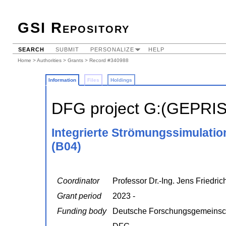
GSI Repository
SEARCH
SUBMIT
PERSONALIZE
HELP
Home
>
Authorities
>
Grants
> Record #340988
Information
Files
Holdings
DFG project G:(GEPRI
Integrierte Strömungssimulatio
(B04)
Coordinator
Professor Dr.-Ing. Jens Friedric
Grant period
2023 -
Funding body
Deutsche Forschungsgemeinsc