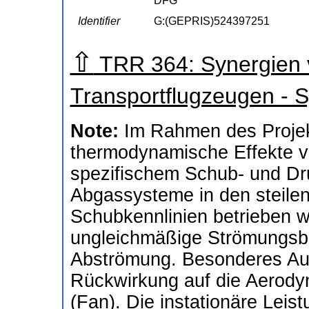
DFG
Identifier
G:(GEPRIS)524397251
⇧
TRR 364: Synergien v
Transportflugzeugen - 
Note:
Im Rahmen des Projek
thermodynamische Effekte v
spezifischem Schub- und Dru
Abgassysteme in den steile
Schubkennlinien betrieben 
ungleichmäßige Strömungsbe
Abströmung. Besonderes Aug
Rückwirkung auf die Aerody
(Fan). Die instationäre Lei