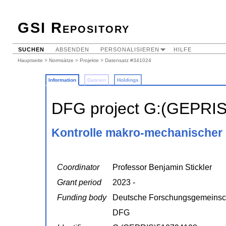
GSI Repository
SUCHEN
ABSENDEN
PERSONALISIEREN
HILFE
Hauptseite
>
Normsätze
>
Projekte
> Datensatz #341024
Information
Dateien
Holdings
DFG project G:(GEPRI
Kontrolle makro-mechanischer
Coordinator
Professor Benjamin Stickler
Grant period
2023 -
Funding body
Deutsche Forschungsgemeinsc
DFG