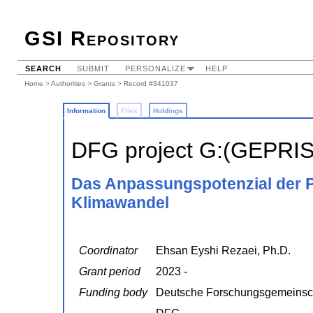
GSI Repository
SEARCH
SUBMIT
PERSONALIZE
HELP
Home
>
Authorities
>
Grants
> Record #341037
Information
Files
Holdings
DFG project G:(GEPRI
Das Anpassungspotenzial der 
Klimawandel
Coordinator
Ehsan Eyshi Rezaei, Ph.D.
Grant period
2023 -
Funding body
Deutsche Forschungsgemeinsc