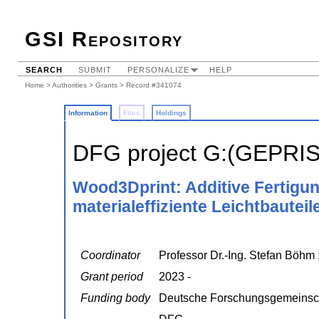
GSI Repository
SEARCH
SUBMIT
PERSONALIZE
HELP
Home
>
Authorities
>
Grants
> Record #341074
Information
Files
Holdings
DFG project G:(GEPRI
Wood3Dprint: Additive Fertigun
materialeffiziente Leichtbauteil
Coordinator
Professor Dr.-Ing. Stefan Böhm
Grant period
2023 -
Funding body
Deutsche Forschungsgemeinsc