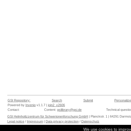
GSI Repository:
Search
Submit
Personalize
Powered by
Invenio
v1.1.7 |
join2_v2606
Contact:
Content:
gsilibrary@gsi.de
Technical questi
GSI Helmholtzzentrum für Schwerionenforschung GmbH
| Planckstr. 1 | 64291 Darmsta
Legal notice
/
Impressum
|
Data privacy protection
/
Datenschutz
We use cookies to improv