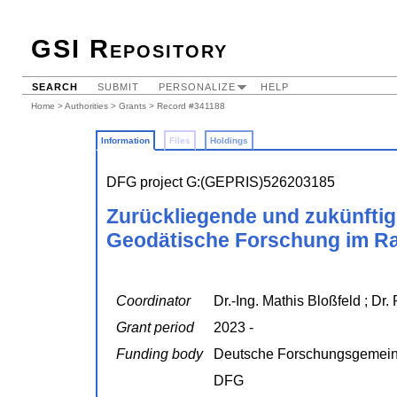
GSI Repository
SEARCH
SUBMIT
PERSONALIZE
HELP
Home
>
Authorities
>
Grants
> Record #341188
Information
Files
Holdings
DFG project G:(GEPRIS)526203185
Zurückliegende und zukünftig
Geodätische Forschung im 
Coordinator
Dr.-Ing. Mathis Bloßfeld ; Dr.
Grant period
2023 -
Funding body
Deutsche Forschungsgemein
DFG