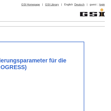
GSI Homepage
|
GSI Library
|
English
Deutsch
|
guest ::
login
ierungsparameter für die
PROGRESS)