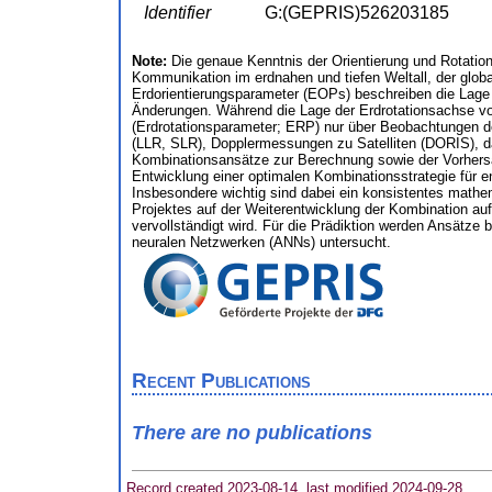
Identifier
G:(GEPRIS)526203185
Note:
Die genaue Kenntnis der Orientierung und Rotation
Kommunikation im erdnahen und tiefen Weltall, der glob
Erdorientierungsparameter (EOPs) beschreiben die Lage 
Änderungen. Während die Lage der Erdrotationsachse vo
(Erdrotationsparameter; ERP) nur über Beobachtungen 
(LLR, SLR), Dopplermessungen zu Satelliten (DORIS), da
Kombinationsansätze zur Berechnung sowie der Vorhersag
Entwicklung einer optimalen Kombinationsstrategie für 
Insbesondere wichtig sind dabei ein konsistentes mathe
Projektes auf der Weiterentwicklung der Kombination auf
vervollständigt wird. Für die Prädiktion werden Ansätze 
neuralen Netzwerken (ANNs) untersucht.
Recent Publications
There are no publications
Record created 2023-08-14, last modified 2024-09-28