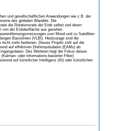
ichen und gesellschaftlichen Anwendungen wie z.B. der
nomene des globalen Wandels. Die
wie die Rotationsrate der Erde selbst und deren
r von der Erdoberfläche aus gesehen
 Laserentfernungsmessungen zum Mond und zu Satelliten
angen Basislinien (VLBI). Heutzutage sind die
icht mehr bedienen. Dieses Projekt zielt auf die
erend auf effektiven Drehimpulsdaten (EAMs) ab.
Eingangsdaten. Des Weiteren liegt der Fokus dieses
Kalman- oder informations-basierter Filter)
erend auf künstlicher Intelligenz (AI) oder künstlichen