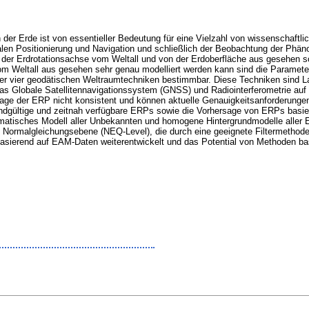
 der Erde ist von essentieller Bedeutung für eine Vielzahl von wissenschaftl
alen Positionierung und Navigation und schließlich der Beobachtung der Phä
der Erdrotationsachse vom Weltall und von der Erdoberfläche aus gesehen so
m Weltall aus gesehen sehr genau modelliert werden kann sind die Paramete
der vier geodätischen Weltraumtechniken bestimmbar. Diese Techniken sind
s Globale Satellitennavigationssystem (GNSS) und Radiointerferometrie auf l
e der ERP nicht konsistent und können aktuelle Genauigkeitsanforderungen n
endgültige und zeitnah verfügbare ERPs sowie die Vorhersage von ERPs basi
matisches Modell aller Unbekannten und homogene Hintergrundmodelle aller 
 Normalgleichungsebene (NEQ-Level), die durch eine geeignete Filtermethode (
basierend auf EAM-Daten weiterentwickelt und das Potential von Methoden basi