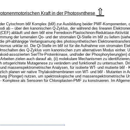
⇧
otonenmotorischen Kraft in der Photosynthese
 der Cytochrom b6f Komplex (b6f) zur Ausbildung beider PMF-Komponenten, de
Modi ab – über den kanonischen Q-Zyklus, der während des linearen Elektronen
(CEF) abläuft und dem b6f eine Ferredoxin-Plastochinon-Reduktase-Aktivität z
mmung der lumenalen Qo- und der stromalen Qi-Stelle im b6f zu liefern (siehe 
 die pH-abhängige Verlangsamung des photosynthetischen Elektronentransfers 
nismus unklar ist. Die Qi-Stelle im b6f ist für die Aufnahme von stromalen 
Umschalten des Q-Zyklus vom kanonischen zum alternativen Modus einher. U
koid-assoziierten Ser/Thr-Proteinkinase, und/oder der Phosphorylierung(en) d
beiten zielen auch darauf ab, (ii) molekulare Mechanismen zu identifizieren,
h ortsgerichtete Mutagenese zu verändern und funktionell zu untersuchen. Drit
und massenspektrometrischer Analysen, für isolierte WT- und mutierte b6f - 
ätzlich planen wir native Thylakoidmembranen von WT- und b6f - Mutanten in 
ichtung (Plonger) nutzen, um spektroskopische und massenspektrometrische U
 b6f - Komplexe als Sensoren für Chloroplasten-PMF zu konstruieren. Im Allg