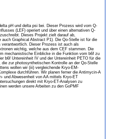
lta pH und delta psi bei. Dieser Prozess wird vom Q-
flusses (LEF) operiert und über einen alternativen Q-
uschreibt. Dieses Projekt zielt darauf ab,
auch Graphical Abstract P1). Die Qo-Stelle ist für die
verantwortlich. Dieser Prozess ist auch als
Elektronen wichtig, welche aus dem CEF stammen. Die
m mechanistische Einblicke in die Funktion vom b6f zu
er b6f Untereinheit IV und der Untereinheit PETO für die
 die zur photosynthetischen Kontrolle an der Qo-Stelle
tens wollen wir (iii) vergleichende Kryo-EM-
Komplexe durchführen. Wir planen ferner die Antimycin-A
An- und Abwesenheit von AA mittels Kryo-ET
ntersuchungen direkt mit Kryo-ET-Analysen zu
emeinen werden unsere Arbeiten zu den GoPMF