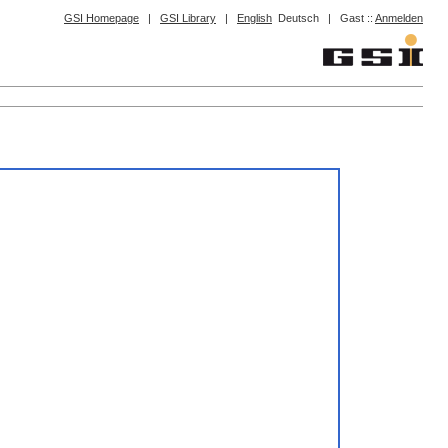
GSI Homepage
|
GSI Library
|
English
Deutsch
|
Gast ::
Anmelden