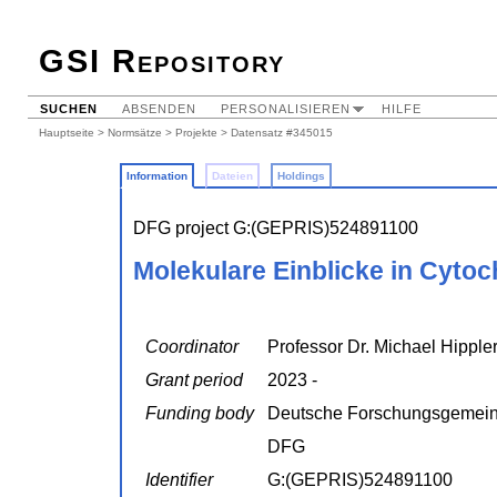
GSI Repository
SUCHEN
ABSENDEN
PERSONALISIEREN
HILFE
Hauptseite
>
Normsätze
>
Projekte
> Datensatz #345015
Information
Dateien
Holdings
DFG project G:(GEPRIS)524891100
Molekulare Einblicke in Cyto
Coordinator
Professor Dr. Michael Hipple
Grant period
2023 -
Funding body
Deutsche Forschungsgemein
DFG
Identifier
G:(GEPRIS)524891100