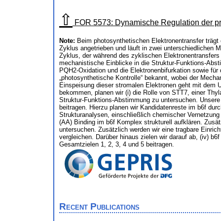
⇧
FOR 5573: Dynamische Regulation der pr
Note:
Beim photosynthetischen Elektronentransfer trägt
Zyklus angetrieben und läuft in zwei unterschiedlichen 
Zyklus, der während des zyklischen Elektronentransfers 
mechanistische Einblicke in die Struktur-Funktions-Absti
PQH2-Oxidation und die Elektronenbifurkation sowie für
„photosynthetische Kontrolle“ bekannt, wobei der Mecha
Einspeisung dieser stromalen Elektronen geht mit dem 
bekommen, planen wir (i) die Rolle von STT7, einer Thyla
Struktur-Funktions-Abstimmung zu untersuchen. Unsere Ar
beitragen. Hierzu planen wir Kandidatenreste im b6f durc
Strukturanalysen, einschließlich chemischer Vernetzung 
(AA) Binding im b6f Komplex strukturell aufklären. Zus
untersuchen. Zusätzlich werden wir eine tragbare Einr
vergleichen. Darüber hinaus zielen wir darauf ab, (iv)
Gesamtzielen 1, 2, 3, 4 und 5 beitragen.
Recent Publications