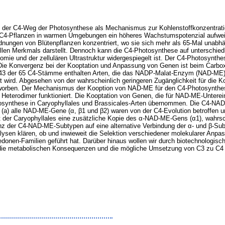
ch der C4-Weg der Photosynthese als Mechanismus zur Kohlenstoffkonzentratio
a C4-Pflanzen in warmen Umgebungen ein höheres Wachstumspotenzial aufwei
dnungen von Blütenpflanzen konzentriert, wo sie sich mehr als 65-Mal unabhä
ellen Merkmals darstellt. Dennoch kann die C4-Photosynthese auf unterschie
tomie und der zellulären Ultrastruktur widergespiegelt ist. Der C4-Photosynt
. Die Konvergenz bei der Kooptation und Anpassung von Genen ist beim Carbox
a 43 der 65 C4-Stämme enthalten Arten, die das NADP-Malat-Enzym (NAD-ME)
wird. Abgesehen von der wahrscheinlich geringeren Zugänglichkeit für di
rworben. Der Mechanismus der Kooption von NAD-ME für den C4-Photosynthes
Heterodimer funktioniert. Die Kooptation von Genen, die für NAD-ME-Unterein
synthese in Caryophyllales und Brassicales-Arten übernommen. Die C4-NAD
a) alle NAD-ME-Gene (α, β1 und β2) waren von der C4-Evolution betroffen u
der Caryophyllales eine zusätzliche Kopie des α-NAD-ME-Gens (α1), wahrsch
der C4-NAD-ME-Subtypen auf eine alternative Verbindung der α- und β-Subty
ysen klären, ob und inwieweit die Selektion verschiedener molekularer Anp
onen-Familien geführt hat. Darüber hinaus wollen wir durch biotechnologis
 die metabolischen Konsequenzen und die mögliche Umsetzung von C3 zu C4 