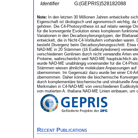
Identifier
G:(GEPRIS)528182088
Note:
In den letzten 30 Millionen Jahren entwickelte si
Eigenschaft ist ökologisch und agronomisch wichtig, d
gehören. Die C4-Photosynthese ist auf relativ wenige Or
für die konvergente Evolution eines komplexen funktion
Variationen in den Decarboxylierungstypen, der Blattana
entwickelt, die in Nicht-C4-Vorläufern vorhanden waren
besteht Divergenz beim Decarboxylierungsschritt. Etw
NAD-ME in 20 Stämmen (16 Eudikotyledonen) verwendet 
verschiedenen Genlinien durch nicht verwandte Arten e
Proteine, wahrscheinlich weil NAD-ME hauptsächlich als 
wurde NAD-ME unabhängig voneinander für die C4-Photo
Stämmen wiesen ähnliche molekulare Anpassungen auf: (
übernommen. Im Gegensatz dazu wurde bei einer C4-Art 
übernommen. Daher könnte die biochemische Konvergenz 
durch komplementäre biochemische und strukturelle Anal
Merkmalen in C4-NAD-ME von verschiedenen Eudikotyled
von mutierten A. thaliana NAD-ME Linien einbauen, um
Recent Publications