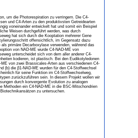
n, um die Photorespiration zu verringern. Die C4-
sen und C4-Arten zu den produktivsten Getreidearten
ngig voneinander entwickelt hat und somit ein Beispiel
dliche Weisen durchgeführt werden, was durch
heseweg hat sich durch die Kooptation mehrerer Gene
ylierungsschritt offensichtlich, im Gegensatz dazu
 als primäre Decarboxylase verwenden, während das
e Kooption von NAD-ME wurde C4-NAD-ME von
eweg unterscheidet sich von dem aller anderer C4-
heiten kodieren, ist plastisch. Bei den Eudikotyledonen
-ME von zwei Brassicales-Arten aus verschiedenen C4-
nd (b) die β1-NAD-ME wurden für den C4-Stoffwechsel
einlich für seine Funktion im C4-Stoffwechselweg,
pen zurückzuführen sein. In diesem Projekt wollen wir
assungen durch konvergente Evolution zu analogen
che Methoden ein C4-NAD-ME in die BSC-Mitochondrien
Biotechnikansätzen zu untersuchen.