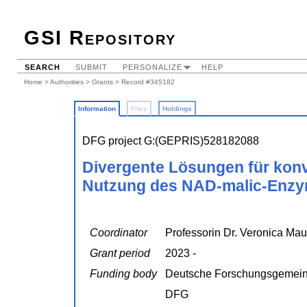
GSI Repository
SEARCH
SUBMIT
PERSONALIZE
HELP
Home
>
Authorities
>
Grants
> Record #345182
Information
Files
Holdings
DFG project G:(GEPRIS)528182088
Divergente Lösungen für konve
Nutzung des NAD-malic-Enzym
Coordinator
Professorin Dr. Veronica Mau
Grant period
2023 -
Funding body
Deutsche Forschungsgemein
DFG