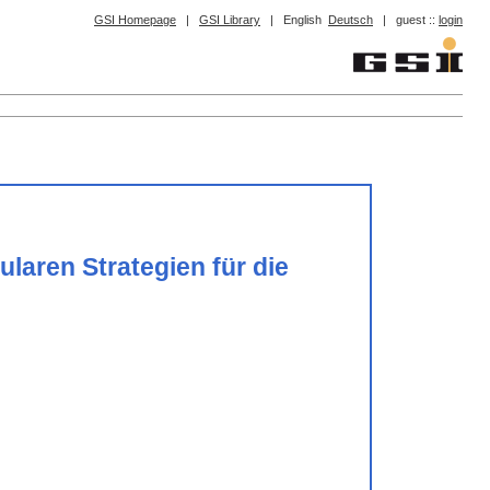
GSI Homepage
|
GSI Library
|
English
Deutsch
|
guest ::
login
laren Strategien für die