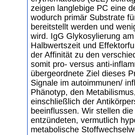
zeigen langlebige PC eine d
wodurch primär Substrate für
bereitstellt werden und wen
wird. IgG Glykosylierung a
Halbwertszeit und Effektorfu
der Affinität zu den versc
somit pro- versus anti-infl
übergeordnete Ziel dieses Pr
Signale im autoimmunen/ inf
Phänotyp, den Metabilismus,
einschließlich der Antikörpe
beeinflussen. Wir stellen di
entzündeten, vermutlich hy
metabolische Stoffwechselwe