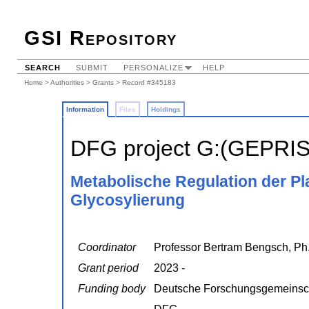
GSI Repository
SEARCH
SUBMIT
PERSONALIZE
HELP
Home
>
Authorities
>
Grants
> Record #345183
Information
Files
Holdings
DFG project G:(GEPRI
Metabolische Regulation der Pl
Glycosylierung
Coordinator
Professor Bertram Bengsch, Ph.D
Grant period
2023 -
Funding body
Deutsche Forschungsgemeinsc