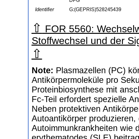
DFG
Identifier
G:(GEPRIS)528245439
⇧
FOR 5560: Wechselw
Stoffwechsel und der Si
⇧
Note:
Plasmazellen (PC) kö
Antikörpermoleküle pro Seku
Proteinbiosynthese mit ansc
Fc-Teil erfordert spezielle
Neben protektiven Antikörp
Autoantikörper produzieren,
Autoimmunkrankheiten wie 
erythematodes (SLE) beitrag