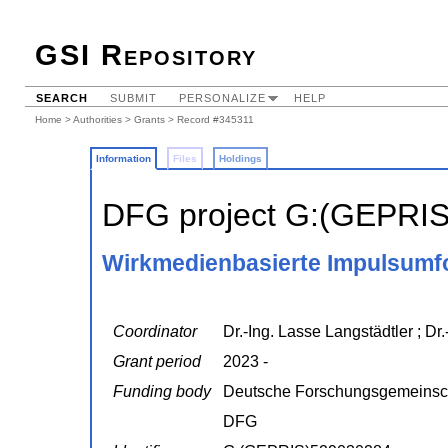
GSI Repository
SEARCH
SUBMIT
PERSONALIZE
HELP
Home
>
Authorities
>
Grants
> Record #345311
Information
Files
Holdings
DFG project G:(GEPRI
Wirkmedienbasierte Impulsumf
Coordinator
Dr.-Ing. Lasse Langstädtler ; Dr
Grant period
2023 -
Funding body
Deutsche Forschungsgemeinsc
DFG