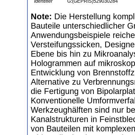
Identifier
G:(GEPRIS)529030284
Note:
Die Herstellung komple
Bauteile unterschiedlicher
Anwendungsbeispiele reich
Versteifungssicken, Design
Ebene bis hin zu Mikroanal
Hologrammen auf mikroskop
Entwicklung von Brennstoffz
Alternative zu Verbrennungsm
die Fertigung von Bipolarpla
Konventionelle Umformverfa
Werkzeughälften sind nur bedi
Kanalstrukturen in Feinstble
von Bauteilen mit komplexen