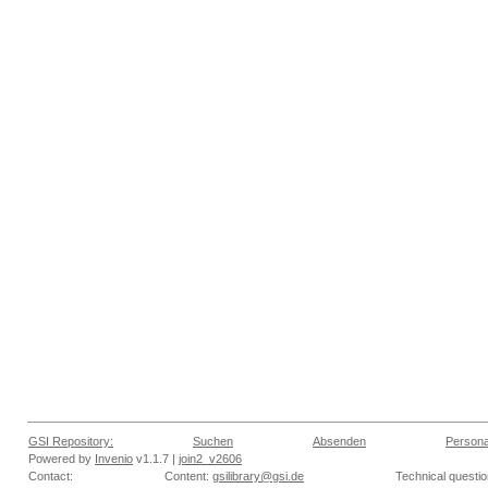
GSI Repository:
Suchen
Absenden
Persona
Powered by
Invenio
v1.1.7 |
join2_v2606
Contact:
Content:
gsilibrary@gsi.de
Technical questi