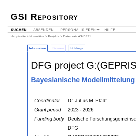
GSI Repository
SUCHEN
ABSENDEN
PERSONALISIEREN
HILFE
Hauptseite
>
Normsätze
>
Projekte
> Datensatz #345321
Information
Dateien
Holdings
DFG project G:(GEPRI
Bayesianische Modellmittelung
Coordinator
Dr. Julius M. Pfadt
Grant period
2023 - 2026
Funding body
Deutsche Forschungsgemeinsc
DFG