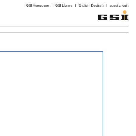
GSI Homepage
|
GSI Library
|
English
Deutsch
|
guest ::
login