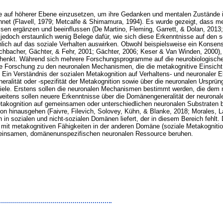
e auf höherer Ebene einzusetzen, um ihre Gedanken und mentalen Zustände in
chnet (Flavell, 1979; Metcalfe & Shimamura, 1994). Es wurde gezeigt, dass m
sen ergänzen und beeinflussen (De Martino, Fleming, Garrett, & Dolan, 2013
 jedoch erstaunlich wenig Belege dafür, wie sich diese Erkenntnisse auf den 
hlich auf das soziale Verhalten auswirken. Obwohl beispielsweise ein Konsens 
ischbacher, Gächter, & Fehr, 2001; Gächter, 2006; Keser & Van Winden, 2000),
schenkt. Während sich mehrere Forschungsprogramme auf die neurobiologisc
 die Forschung zu den neuronalen Mechanismen, die die metakognitive Einsicht
Ein Verständnis der sozialen Metakognition auf Verhaltens- und neuronaler E
lität oder -spezifität der Metakognition sowie über die neuronalen Ursprünge k
Ziele. Erstens sollen die neuronalen Mechanismen bestimmt werden, die dem 
zweitens sollen neuere Erkenntnisse über die Domänengeneralität der neuron
takognition auf gemeinsamen oder unterschiedlichen neuronalen Substraten be
n hinausgehen (Faivre, Filevich, Solovey, Kühn, & Blanke, 2018; Morales, L
n sozialen und nicht-sozialen Domänen liefert, der in diesem Bereich fehlt. 
) mit metakognitiven Fähigkeiten in der anderen Domäne (soziale Metakognitio
meinsamen, domänenunspezifischen neuronalen Ressource beruhen.