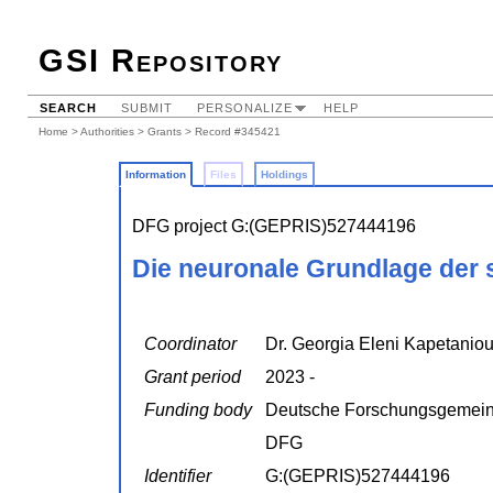
GSI Repository
SEARCH
SUBMIT
PERSONALIZE
HELP
Home
>
Authorities
>
Grants
> Record #345421
Information
Files
Holdings
DFG project G:(GEPRIS)527444196
Die neuronale Grundlage der 
Coordinator
Dr. Georgia Eleni Kapetanio
Grant period
2023 -
Funding body
Deutsche Forschungsgemein
DFG
Identifier
G:(GEPRIS)527444196