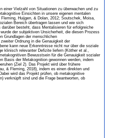
 einer Vielzahl von Situationen zu überwachen und zu
etakognitive Einsichten in unsere eigenen mentalen
; Fleming, Huijgen, & Dolan, 2012; Soutschek, Moisa,
sozialen Bereich übertragen lassen und wie sich
darüber besteht, dass Mentalisieren für erfolgreiche
 wurde der subjektiven Unsicherheit, die diesen Prozess
hen Grundlagen der menschlichen
 zweiter Ordnung in die Genauigkeit der
bene kann neue Erkenntnisse nicht nur über die soziale
linisch relevanter Defizite liefern (Köther et al.,
metakognitiven Bewusstsein für die Genauigkeit sozialer
alen Basis der Metakognition gewonnen werden, indem
ruhen (Ziel 2). Das Projekt wird über frühere
au, & Fleming, 2018), indem es einen direkten und
Dabei wird das Projekt prüfen, ob metakognitive
n) verknüpft sind und die Frage beantworten, ob