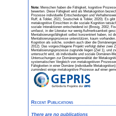
Note:
Menschen haben die Fähigkeit, kognitive Prozess
bewerten. Diese Fähigkeit wird als Metakognition bezei
Prozesse individuelle Entscheidungen und Verhaltenswei
Ruff, & Tobler, 2021; Soutschek & Tobler, 2020). Es gibt
metakognitive Einsichten in die soziale Kognition tatsäc
soziale Interaktionen entscheidend ist (Brosig, 2002; F
umfasst, in der Literatur nur wenig Aufmerksamkeit ge
Mentalisierungsfähigkeit selbst konzentriert haben, ist
Mentalisierungsprozesse unterstützen, kaum vorhanden. 
Kognition als solche, sondern auch über die Domänengenera
2012). Das vorgeschlagene Projekt verfolgt daher zwei 
Mentalisierungsprozesse zugrunde liegen (Ziel 1), und 
untersucht wird, ob individuelle und soziale Domänen-Me
Untersuchungen zur Domänengeneralität der Metakognitio
systematischen Vergleich von metakognitiven Prozessen i
Fähigkeiten in einer Domäne (individuelle Metakognition
zumindest einige metakognitive Prozesse auf einer ge
Recent Publications
There are no publications