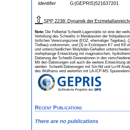
Identifier
G:(GEPRIS)521637201
⇧
SPP 2238: Dynamik der Erzmetallanreic
Note:
Die Felbertal Scheelit-Lagerstätte ist eine der wel
Verteilung des Scheelits in Metabasiten der frühpaläozois
östlichen Vererzungszone (EOZ, ehemaliger Tagebau), (2
Tiefbau) vorkommen, und (3) in Erzkörpern K7 und K8 oh
und unterschiedlichen Molybdän-Gehalten unterschieden
mehrphasige Entwicklung mit magmatischen, hydrotherm
Datierung der Scheelit-Generationen in den verschieden
Mit den Datierungen soll auch die weitere Entwicklung de
werden. Scheelit-Datierungen mit Sm-Nd und Lu-Hf Analys
des Wolframs wird weiterhin mit LA-ICP-MS Spurenelemen
Recent Publications
There are no publications