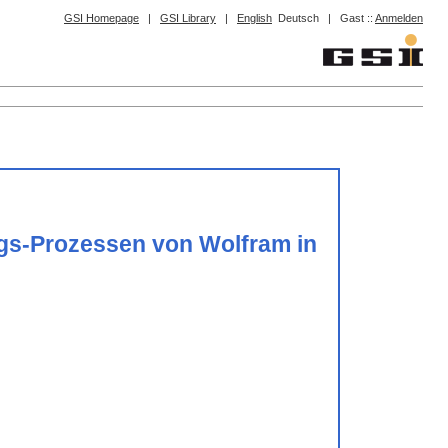
GSI Homepage
|
GSI Library
|
English
Deutsch
|
Gast ::
Anmelden
gs-Prozessen von Wolfram in