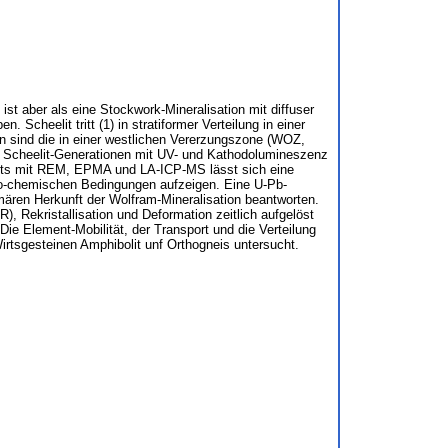
 ist aber als eine Stockwork-Mineralisation mit diffuser
Scheelit tritt (1) in stratiformer Verteilung in einer
en sind die in einer westlichen Vererzungszone (WOZ,
er Scheelit-Generationen mit UV- und Kathodolumineszenz
lits mit REM, EPMA und LA-ICP-MS lässt sich eine
o-chemischen Bedingungen aufzeigen. Eine U-Pb-
ären Herkunft der Wolfram-Mineralisation beantworten.
, Rekristallisation und Deformation zeitlich aufgelöst
ie Element-Mobilität, der Transport und die Verteilung
rtsgesteinen Amphibolit unf Orthogneis untersucht.