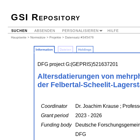
GSI Repository
SUCHEN
ABSENDEN
PERSONALISIEREN
HILFE
Hauptseite
>
Normsätze
>
Projekte
> Datensatz #345476
Information
Dateien
Holdings
DFG project G:(GEPRIS)521637201
Altersdatierungen von mehrp
der Felbertal-Scheelit-Lagerst
Coordinator
Dr. Joachim Krause ; Profess
Grant period
2023 - 2026
Funding body
Deutsche Forschungsgemein
DFG