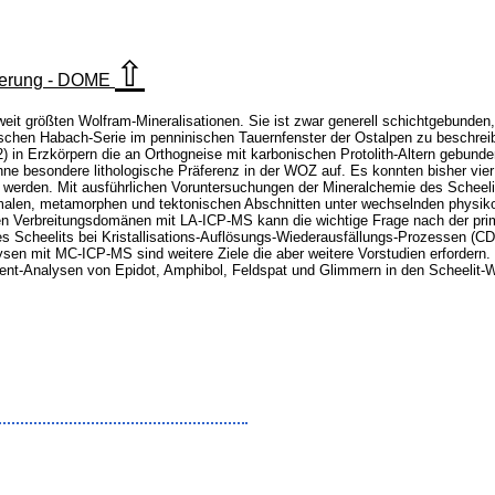
⇧
herung - DOME
tweit größten Wolfram-Mineralisationen. Sie ist zwar generell schichtgebunden,
chen Habach-Serie im penninischen Tauernfenster der Ostalpen zu beschreiben. 
) in Erzkörpern die an Orthogneise mit karbonischen Protolith-Altern gebund
ne besondere lithologische Präferenz in der WOZ auf. Es konnten bisher vi
 werden. Mit ausführlichen Voruntersuchungen der Mineralchemie des Schee
alen, metamorphen und tektonischen Abschnitten unter wechselnden physik
en Verbreitungsdomänen mit LA-ICP-MS kann die wichtige Frage nach der prim
s Scheelits bei Kristallisations-Auflösungs-Wiederausfällungs-Prozessen (CDR)
en mit MC-ICP-MS sind weitere Ziele die aber weitere Vorstudien erfordern. D
t-Analysen von Epidot, Amphibol, Feldspat und Glimmern in den Scheelit-Wi