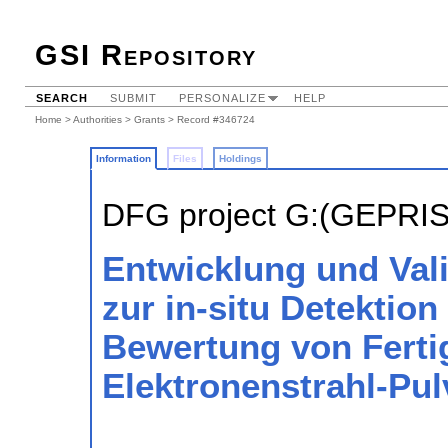
GSI Repository
SEARCH
SUBMIT
PERSONALIZE
HELP
Home
>
Authorities
>
Grants
> Record #346724
Information
Files
Holdings
DFG project G:(GEPRI
Entwicklung und Val
zur in-situ Detektio
Bewertung von Ferti
Elektronenstrahl-Pu