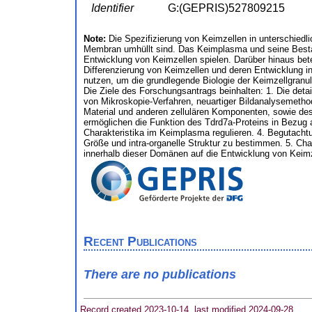
Identifier
G:(GEPRIS)527809215
Note:
Die Spezifizierung von Keimzellen in unterschied
Membran umhüllt sind. Das Keimplasma und seine Bestand
Entwicklung von Keimzellen spielen. Darüber hinaus bete
Differenzierung von Keimzellen und deren Entwicklung i
nutzen, um die grundlegende Biologie der Keimzellgran
Die Ziele des Forschungsantrags beinhalten: 1. Die deta
von Mikroskopie-Verfahren, neuartiger Bildanalysemeth
Material und anderen zellulären Komponenten, sowie des 
ermöglichen die Funktion des Tdrd7a-Proteins in Bezug
Charakteristika im Keimplasma regulieren. 4. Begutachtu
Größe und intra-organelle Struktur zu bestimmen. 5. Ch
innerhalb dieser Domänen auf die Entwicklung von Keimz
Recent Publications
There are no publications
Record created 2023-10-14, last modified 2024-09-28