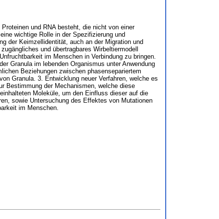
Proteinen und RNA besteht, die nicht von einer
ne wichtige Rolle in der Spezifizierung und
g der Keimzellidentität, auch an der Migration und
zugängliches und übertragbares Wirbeltiermodell
Unfruchtbarkeit im Menschen in Verbindung zu bringen.
gie der Granula im lebenden Organismus unter Anwendung
umlichen Beziehungen zwischen phasensepariertem
 von Granula. 3. Entwicklung neuer Verfahren, welche es
 zur Bestimmung der Mechanismen, welche diese
einhalteten Moleküle, um den Einfluss dieser auf die
ieren, sowie Untersuchung des Effektes von Mutationen
tbarkeit im Menschen.