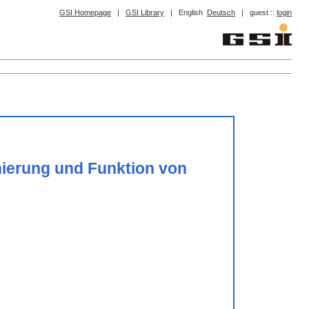
GSI Homepage
|
GSI Library
|
English
Deutsch
|
guest ::
login
onierung und Funktion von