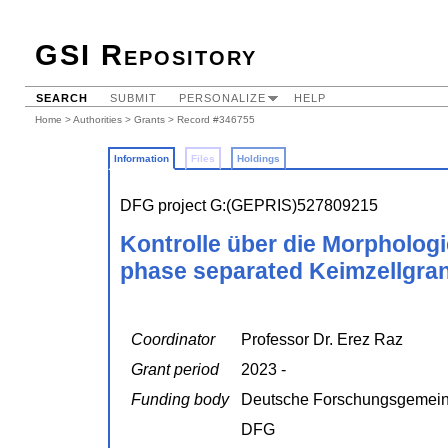
GSI Repository
SEARCH
SUBMIT
PERSONALIZE
HELP
Home
>
Authorities
>
Grants
> Record #346755
Information
Files
Holdings
DFG project G:(GEPRIS)527809215
Kontrolle über die Morphologi
phase separated Keimzellgran
Coordinator
Professor Dr. Erez Raz
Grant period
2023 -
Funding body
Deutsche Forschungsgemein
DFG