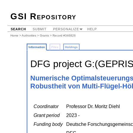
GSI Repository
SEARCH
SUBMIT
PERSONALIZE
HELP
Home
>
Authorities
>
Grants
> Record #346826
Information
Files
Holdings
DFG project G:(GEPRI
Numerische Optimalsteuerungs
Robustheit von Multi-Flügel-
Coordinator
Professor Dr. Moritz Diehl
Grant period
2023 -
Funding body
Deutsche Forschungsgemeinsc