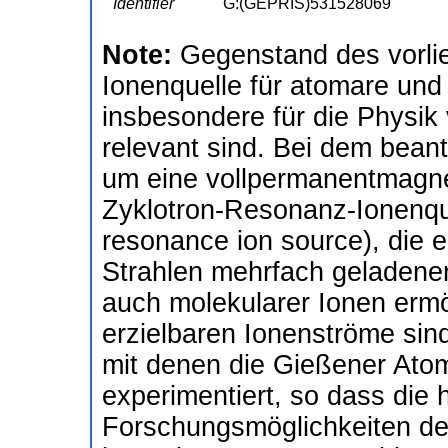
Identifier
G:(GEPRIS)531528069
Note:
Gegenstand des vorlie
Ionenquelle für atomare und
insbesondere für die Physik
relevant sind. Bei dem beant
um eine vollpermanentmagne
Zyklotron-Resonanz-Ionenque
resonance ion source), die ei
Strahlen mehrfach geladener
auch molekularer Ionen ermög
erzielbaren Ionenströme sind
mit denen die Gießener Atom
experimentiert, so dass die 
Forschungsmöglichkeiten de