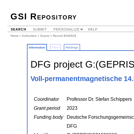
GSI Repository
SEARCH
SUBMIT
PERSONALIZE
HELP
Home
>
Authorities
>
Grants
> Record #346928
Information
Files
Holdings
DFG project G:(GEPRI
Voll-permanentmagnetische 14
Coordinator
Professor Dr. Stefan Schippers
Grant period
2023
Funding body
Deutsche Forschungsgemeinsc
DFG