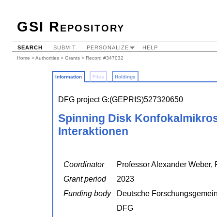
GSI Repository
SEARCH
SUBMIT
PERSONALIZE
HELP
Home
>
Authorities
>
Grants
> Record #347032
Information
Files
Holdings
DFG project G:(GEPRIS)527320650
Spinning Disk Konfokalmikros
Interaktionen
Coordinator
Professor Alexander Weber, 
Grant period
2023
Funding body
Deutsche Forschungsgemein
DFG