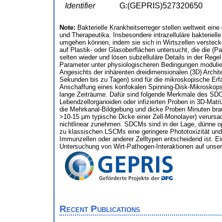
Identifier
G:(GEPRIS)527320650
Note:
Bakterielle Krankheitserreger stellen weltweit ein
und Therapeutika. Insbesondere intrazelluläre bakteriel
umgehen können, indem sie sich in Wirtszellen versteck
auf Plastik- oder Glasoberflächen untersucht, die die 
selten wieder und lösen subzelluläre Details in der Rege
Parameter unter physiologischeren Bedingungen modulie
Angesichts der inhärenten dreidimensionalen (3D) Archit
Sekunden bis zu Tagen) sind für die mikroskopische Er
Anschaffung eines konfokalen Spinning-Disk-Mikroskops (
lange Zeiträume. Dafür sind folgende Merkmale des SDC
Lebendzellorganoiden oder infizierten Proben in 3D-Matr
die Mehrkanal-Bildgebung und dicke Proben Minuten bra
>10-15 μm typische Dicke einer Zell-Monolayer) verursac
nichtlinear zunehmen. SDCMs sind in der Lage, dünne op
zu klassischen LSCMs eine geringere Phototoxizität und 
Immunzellen oder anderer Zelltypen entscheidend ist. E
Untersuchung von Wirt-Pathogen-Interaktionen auf unser
Recent Publications