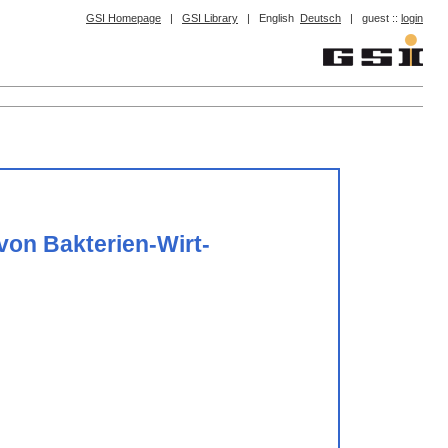
GSI Homepage
|
GSI Library
|
English
Deutsch
|
guest ::
login
von Bakterien-Wirt-