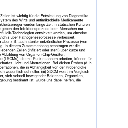
Zellen ist wichtig für die Entwicklung von Diagnostika
unsystem des Wirts und antimikrobielle Medikamente
heitserreger wurden lange Zeit in statischen Kulturen
lle geben den Infektionsprozess beim Menschen nur
rofluidik-Technologien entwickelt worden, um einzelne
tändnis über Pathogeneseprozesse verbessert.
 aber z.B. auch steriler entzündlicher Prozesse (von
dig. In diesem Zusammenhang beantragen wir die
enden Zellen (infiziert oder steril) über kurze und
e Abbildung von Organ-on-Chip-Geräten,
pe (LSCMs), die mit Punktscannern arbeiten, können für
arfes Licht und Aberrationen. Bei dicken Proben (d. h.
errationen, die in Abhängigkeit von der Probendicke
 wesentlich schneller. (iii) SDCM weist im Vergleich
er, sich schnell bewegender Bakterien, Organellen,
ebung bestimmt ist, würde uns dabei helfen, die