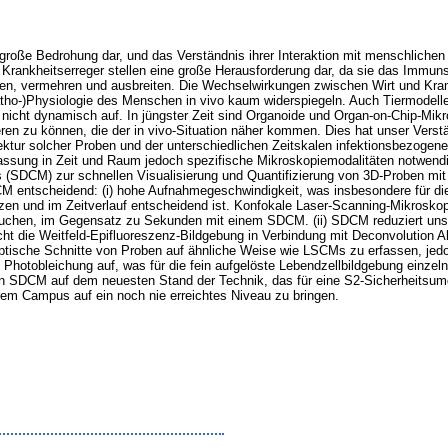
e große Bedrohung dar, und das Verständnis ihrer Interaktion mit menschlichen 
le Krankheitserreger stellen eine große Herausforderung dar, da sie das Imm
en, vermehren und ausbreiten. Die Wechselwirkungen zwischen Wirt und Krank
(Patho-)Physiologie des Menschen in vivo kaum widerspiegeln. Auch Tiermode
l nicht dynamisch auf. In jüngster Zeit sind Organoide und Organ-on-Chip-Mik
ren zu können, die der in vivo-Situation näher kommen. Dies hat unser Vers
ektur solcher Proben und der unterschiedlichen Zeitskalen infektionsbezogener
fassung in Zeit und Raum jedoch spezifische Mikroskopiemodalitäten notwen
SDCM) zur schnellen Visualisierung und Quantifizierung von 3D-Proben mit leb
M entscheidend: (i) hohe Aufnahmegeschwindigkeit, was insbesondere für di
izen und im Zeitverlauf entscheidend ist. Konfokale Laser-Scanning-Mikrosko
uchen, im Gegensatz zu Sekunden mit einem SDCM. (ii) SDCM reduziert unsch
ht die Weitfeld-Epifluoreszenz-Bildgebung in Verbindung mit Deconvolution Ab
tische Schnitte von Proben auf ähnliche Weise wie LSCMs zu erfassen, jedoch
Photobleichung auf, was für die fein aufgelöste Lebendzellbildgebung einzeln
in SDCM auf dem neuesten Stand der Technik, das für eine S2-Sicherheitsumg
em Campus auf ein noch nie erreichtes Niveau zu bringen.